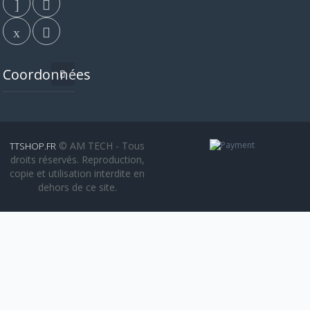
Coordonnées
© AM TECH - Tous
TTSHOP.FR
droits réservés. Reproduction,
copie et utilisation interdite en
dehors de ce site.