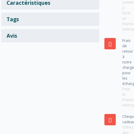
Caractéristiques
comm
à
livrer
Tags
en
France
métrop
Avis
Frais
de
retour
à
notre
charg
pour
les
échan
Pour
la
France
métrop
Chequ
cadea
Offrez
des