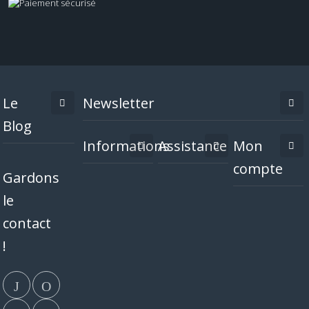
Le
Newsletter
Blog
Informations
Assistance
Mon
compte
Gardons
le
contact
!