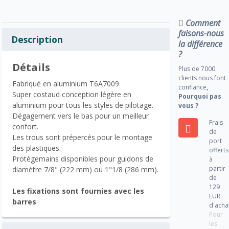
Comment
faisons-nous
Description
la différence
?
Détails
Plus de 7000
clients nous font
Fabriqué en aluminium T6A7009.
confiance
,
Super costaud conception légère en
Pourquoi pas
aluminium pour tous les styles de pilotage.
vous ?
Dégagement vers le bas pour un meilleur
Frais
confort.
de
Les trous sont prépercés pour le montage
port
des plastiques.
offerts
Protègemains disponibles pour guidons de
à
partir
diamètre 7/8" (222 mm) ou 1"1/8 (286 mm).
de
129
Les fixations sont fournies avec les
EUR
barres
d'acha
Pour
les