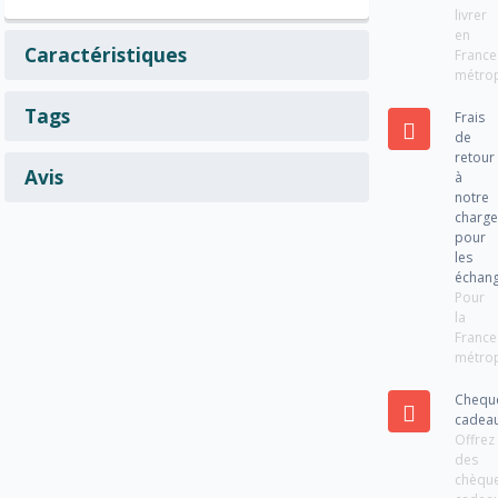
livrer
en
Caractéristiques
France
métrop
Tags
Frais
de
retour
Avis
à
notre
charg
pour
les
échan
Pour
la
France
métrop
Chequ
cadea
Offrez
des
chèqu