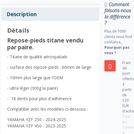
Comment
faisons-nous
Description
la différence
?
Détails
Plus de 7000
clients nous font
Repose-pieds titane vendu
confiance
,
par paire.
Pourquoi pas
vous ?
- Titane de qualité aérospatiale
Frais
- surface des repose-pieds : 60mm de large
de
port
- 10mm plus large que l'OEM
offerts
à
- ultra léger (300g la paire)
partir
de
- 18 dents pour plus d'adhérence
129
EUR
Compatible avec les modèles ci-dessous :
d'acha
Pour
YAMAHA YZF 250 - 2024-2025
les
YAMAHA YZF 450 - 2023-2025
comm
à