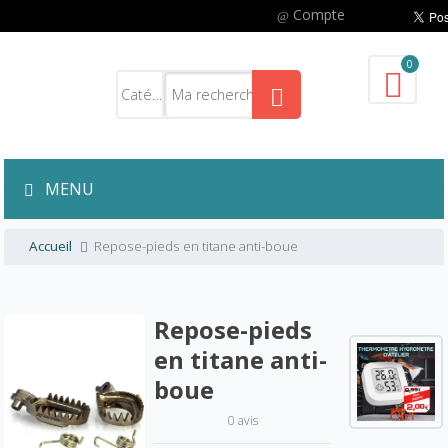
Compte
0
MENU
Accueil
Repose-pieds en titane anti-boue
Repose-pieds
en titane anti-
boue
0 avis