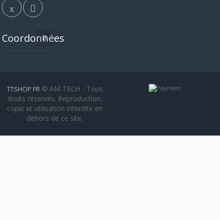
Coordonnées
© AM TECH - Tous
TTSHOP.FR
droits réservés. Reproduction,
copie et utilisation interdite en
dehors de ce site.