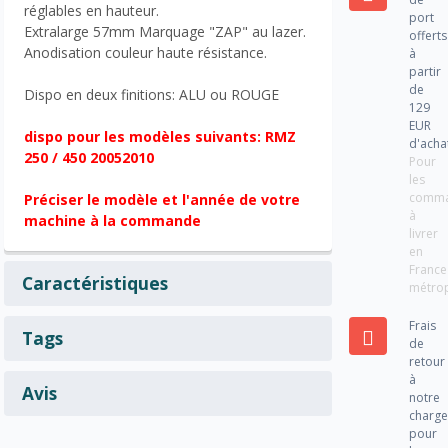
réglables en hauteur.
port
Extralarge 57mm Marquage "ZAP" au lazer.
offerts
Anodisation couleur haute résistance.
à
partir
de
Dispo en deux finitions: ALU ou ROUGE
129
EUR
dispo pour les modèles suivants: RMZ
d'acha
250 / 450 20052010
Pour
les
comm
Préciser le modèle et l'année de votre
à
machine à la commande
livrer
en
France
Caractéristiques
métrop
Frais
Tags
de
retour
à
Avis
notre
charg
pour