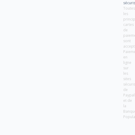
sécuri
Toute
les
princi
cartes
de
paiem
sont
accept
Paiem
en
ligne
sur
les
sites
sécuri
de
Paypal
et de
la
Banqu
Popula