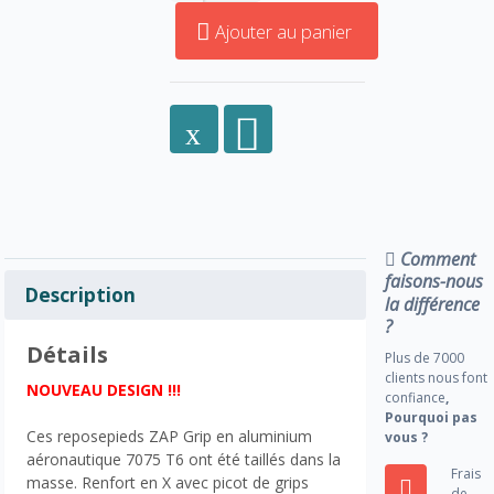
Ajouter au panier
Comment
faisons-nous
Description
la différence
?
Détails
Plus de 7000
clients nous font
NOUVEAU DESIGN !!!
confiance
,
Pourquoi pas
Ces reposepieds ZAP Grip en aluminium
vous ?
aéronautique 7075 T6 ont été taillés dans la
Frais
masse. Renfort en X avec picot de grips
de