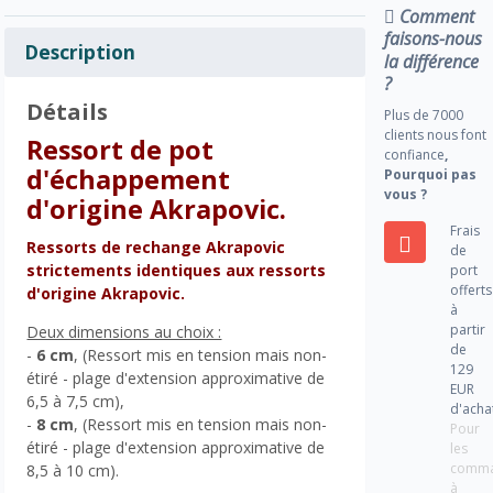
Comment
faisons-nous
Description
la différence
?
Détails
Plus de 7000
clients nous font
Ressort de pot
confiance
,
d'échappement
Pourquoi pas
vous ?
d'origine Akrapovic.
Frais
Ressorts de rechange Akrapovic
de
strictements identiques aux ressorts
port
offerts
d'origine Akrapovic.
à
partir
Deux dimensions au choix :
de
-
6 cm
, (Ressort mis en tension mais non-
129
étiré - plage d'extension approximative de
EUR
6,5 à 7,5 cm),
d'acha
-
8 cm
, (Ressort mis en tension mais non-
Pour
étiré - plage d'extension approximative de
les
comm
8,5 à 10 cm).
à