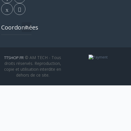
Coordonnées
© AM TECH - Tous
TTSHOP.FR
droits réservés. Reproduction,
copie et utilisation interdite en
dehors de ce site.