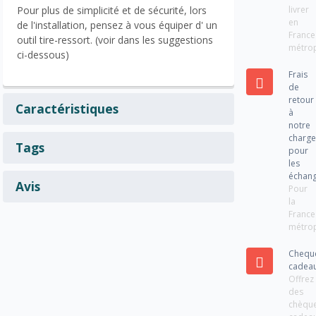
livrer
Pour plus de simplicité et de sécurité, lors
en
de l'installation, pensez à vous équiper d' un
France
outil tire-ressort. (voir dans les suggestions
métrop
ci-dessous)
Frais
de
retour
Caractéristiques
à
notre
charg
Tags
pour
les
échan
Avis
Pour
la
France
métrop
Chequ
cadea
Offrez
des
chèqu