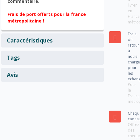
commentaire.
livrer
en
Frais de port offerts pour la france
France
métropolitaine !
métrop
Frais
Caractéristiques
de
retour
à
notre
Tags
charg
pour
les
Avis
échan
Pour
la
France
métrop
Chequ
cadea
Offrez
des
chèqu