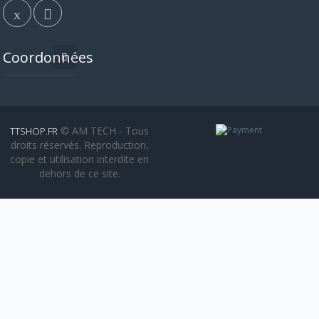
Coordonnées
© AM TECH - Tous
TTSHOP.FR
droits réservés. Reproduction,
copie et utilisation interdite en
dehors de ce site.