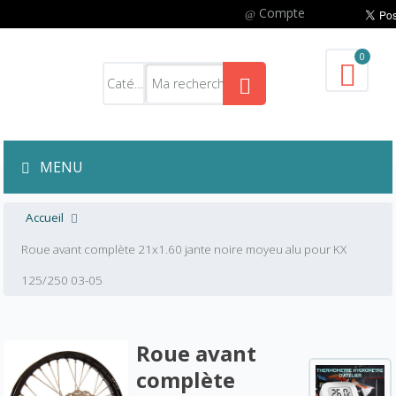
Compte
0
MENU
Accueil
Roue avant complète 21x1.60 jante noire moyeu alu pour KX
125/250 03-05
Roue avant
complète