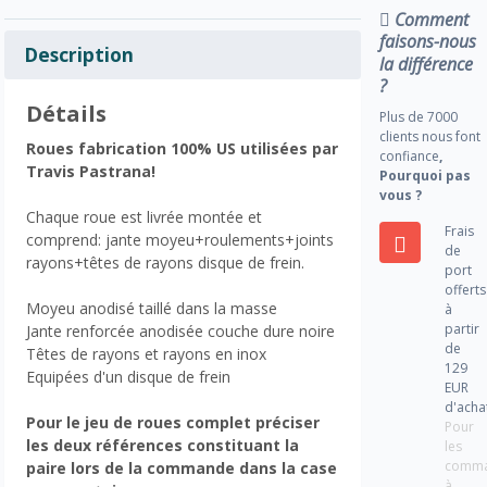
Comment
faisons-nous
Description
la différence
?
Détails
Plus de 7000
clients nous font
Roues fabrication 100% US utilisées par
confiance
,
Travis Pastrana!
Pourquoi pas
vous ?
Chaque roue est livrée montée et
Frais
comprend: jante moyeu+roulements+joints
de
rayons+têtes de rayons disque de frein.
port
offerts
Moyeu anodisé taillé dans la masse
à
partir
Jante renforcée anodisée couche dure noire
de
Têtes de rayons et rayons en inox
129
Equipées d'un disque de frein
EUR
d'acha
Pour le jeu de roues complet préciser
Pour
les deux références constituant la
les
comm
paire lors de la commande dans la case
à