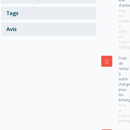
EUR
d'acha
Pour
Tags
les
comm
à
Avis
livrer
en
France
métrop
Frais
de
retour
à
notre
charg
pour
les
échan
Pour
la
France
métrop