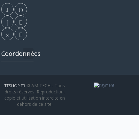
Coordonnées
© AM TECH - Tous
TTSHOP.FR
droits réservés. Reproduction,
copie et utilisation interdite en
dehors de ce site.