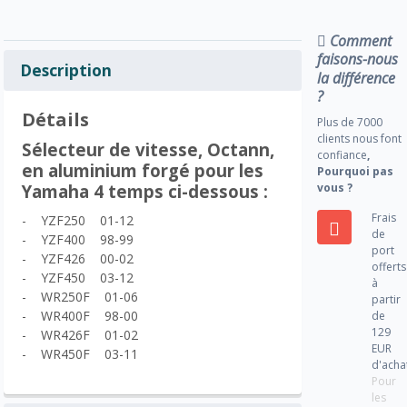
Comment
faisons-nous
Description
la différence
?
Détails
Plus de 7000
clients nous font
Sélecteur de vitesse, Octann,
confiance
,
en aluminium forgé pour les
Pourquoi pas
vous ?
Yamaha 4 temps ci-dessous :
Frais
- YZF250 01-12
de
- YZF400 98-99
port
- YZF426 00-02
offerts
- YZF450 03-12
à
- WR250F 01-06
partir
- WR400F 98-00
de
129
- WR426F 01-02
EUR
- WR450F 03-11
d'acha
Pour
les