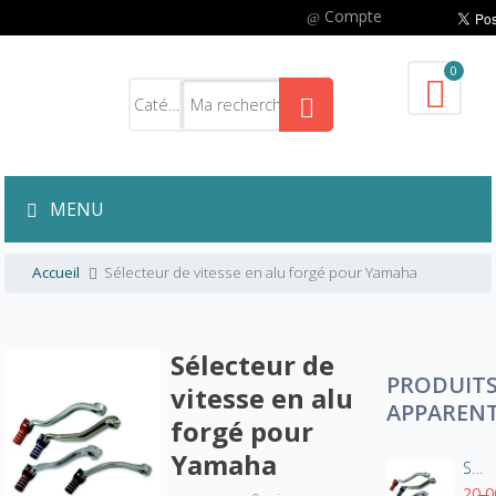
Compte
0
MENU
Accueil
Sélecteur de vitesse en alu forgé pour Yamaha
Sélecteur de
PRODUIT
vitesse en alu
APPAREN
forgé pour
Yamaha
Sélecteur de vitesse en alu forgé pour Gas Gas
20,0