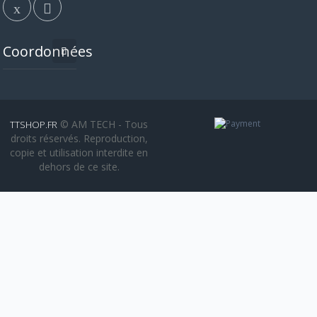
Coordonnées
© AM TECH - Tous
TTSHOP.FR
droits réservés. Reproduction,
copie et utilisation interdite en
dehors de ce site.