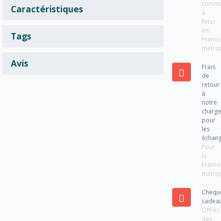
comm
Caractéristiques
à
livrer
en
Tags
France
métrop
Avis
Frais
de
retour
à
notre
charg
pour
les
échan
Pour
la
France
métrop
Chequ
cadea
Offrez
des