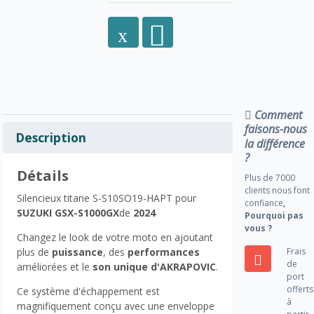
Comment
faisons-nous
Description
la différence
?
Détails
Plus de 7000
clients nous font
Silencieux titane S-S10SO19-HAPT pour
confiance
,
SUZUKI GSX-S1000GX
de
2024
Pourquoi pas
vous ?
Changez le look de votre moto en ajoutant
Frais
plus de
puissance
, des
performances
de
améliorées et le
son unique d'AKRAPOVIC
.
port
offerts
Ce système d'échappement est
à
magnifiquement conçu avec une enveloppe