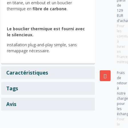
partir
en titane, un embout et un bouclier
de
thermique en
fibre de carbone
.
129
EUR
d'acha
Pour
Le bouclier thermique est fourni avec
les
le silencieux.
comm
à
installation plug-and-play simple, sans
livrer
remappage nécessaire.
en
France
métrop
Caractéristiques
Frais
de
retour
Tags
à
notre
charg
Avis
pour
les
échan
Pour
la