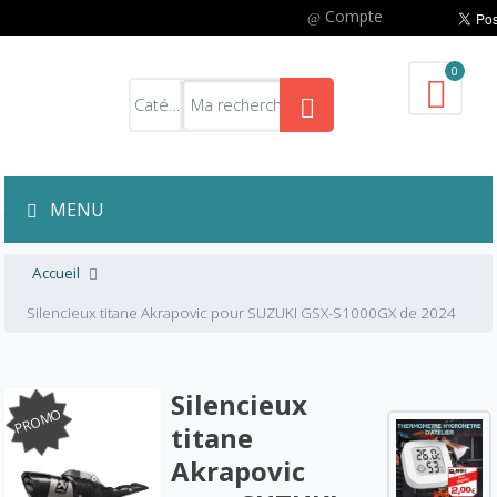
Compte
0
MENU
Accueil
Silencieux titane Akrapovic pour SUZUKI GSX-S1000GX de 2024
Silencieux
PROMO
titane
Akrapovic