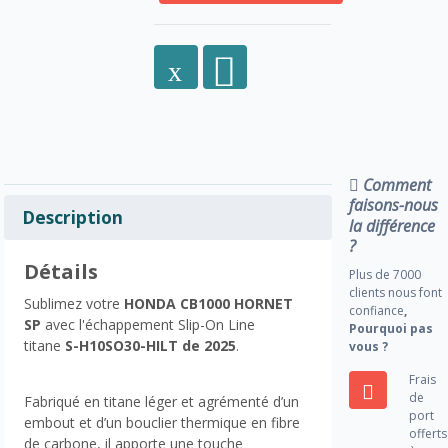
Comment
faisons-nous
Description
la différence
?
Détails
Plus de 7000
clients nous font
Sublimez votre
HONDA CB1000 HORNET
confiance
,
SP
avec l'échappement Slip-On Line
Pourquoi pas
titane
S-H10SO30-HILT de 2025
.
vous ?
Frais
de
Fabriqué en titane léger et agrémenté d’un
port
embout et d’un bouclier thermique en fibre
offerts
de carbone, il apporte une touche