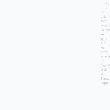
princi
cartes
de
paiem
sont
accept
Paiem
en
ligne
sur
les
sites
sécuri
de
Paypal
et de
la
Banqu
Popula