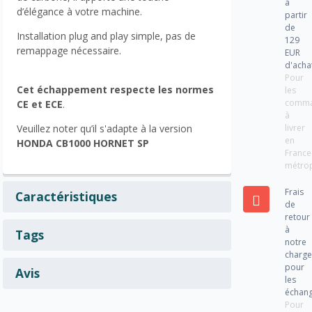
à
d’élégance à votre machine.
partir
de
Installation plug and play simple, pas de
129
remappage nécessaire.
EUR
d'acha
Pour
Cet échappement respecte les normes
les
comm
CE et ECE
.
à
livrer
Veuillez noter qu’il s'adapte à la version
en
HONDA CB1000 HORNET SP
France
métrop
Frais
Caractéristiques
de
retour
à
Tags
notre
charg
pour
Avis
les
échan
Pour