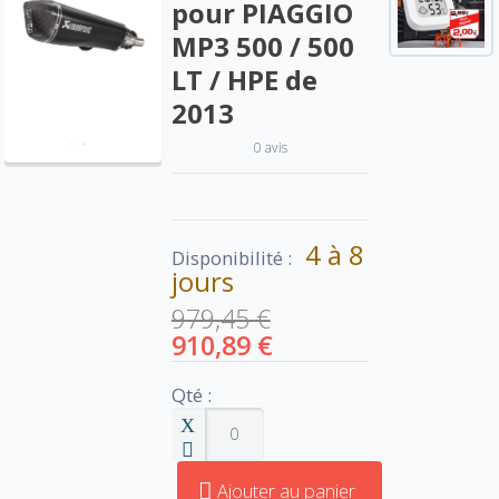
pour PIAGGIO
MP3 500 / 500
LT / HPE de
2013
0 avis
4 à 8
Disponibilité :
jours
979,45 €
910,89 €
Qté :
Ajouter au panier