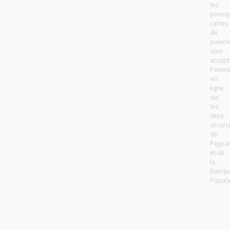
les
princi
cartes
de
paiem
sont
accept
Paiem
en
ligne
sur
les
sites
sécuri
de
Paypal
et de
la
Banqu
Popula