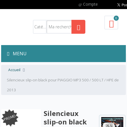
Compte
0
MENU
Accueil
Silencieux slip-on black pour PIAGGIO MP3 500 / 500 LT / HPE de
2013
Silencieux
PROMO
slip-on black