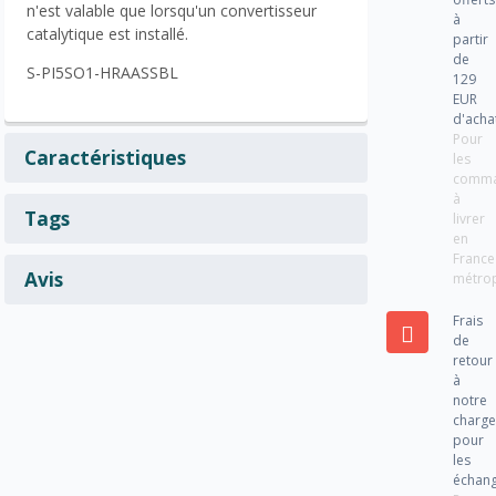
n'est valable que lorsqu'un convertisseur
à
catalytique est installé.
partir
de
S-PI5SO1-HRAASSBL
129
EUR
d'acha
Pour
Caractéristiques
les
comm
à
Tags
livrer
en
France
Avis
métrop
Frais
de
retour
à
notre
charg
pour
les
échan