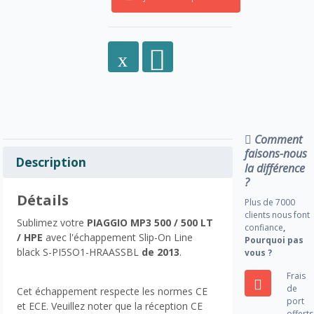
Comment
faisons-nous
Description
la différence
?
Détails
Plus de 7000
clients nous font
Sublimez votre
PIAGGIO MP3 500 / 500 LT
confiance
,
/ HPE
avec l'échappement Slip-On Line
Pourquoi pas
black S-PI5SO1-HRAASSBL
de 2013
.
vous ?
Frais
de
Cet échappement respecte les normes CE
port
et ECE. Veuillez noter que la réception CE
offerts