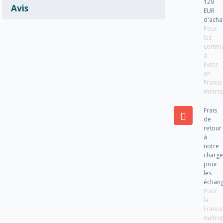
129
Avis
EUR
d'acha
Pour
les
comm
à
livrer
en
France
métrop
Frais
de
retour
à
notre
charg
pour
les
échan
Pour
la
France
métrop