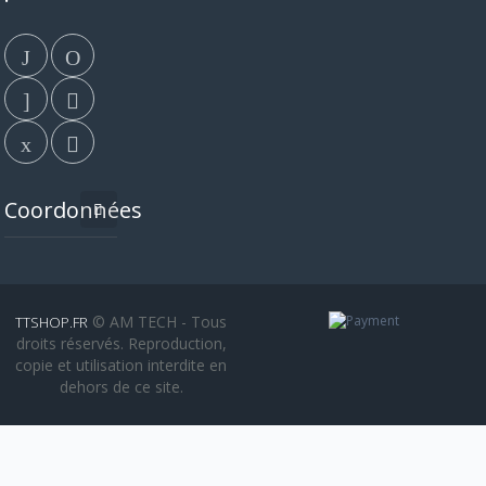
Coordonnées
© AM TECH - Tous
TTSHOP.FR
droits réservés. Reproduction,
copie et utilisation interdite en
dehors de ce site.