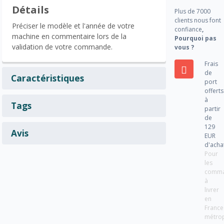
Détails
Plus de 7000
clients nous font
Préciser le modèle et l'année de votre
confiance
,
machine en commentaire lors de la
Pourquoi pas
validation de votre commande.
vous ?
Frais
de
Caractéristiques
port
offerts
à
Tags
partir
de
129
Avis
EUR
d'acha
Pour
les
comm
à
livrer
en
France
métrop