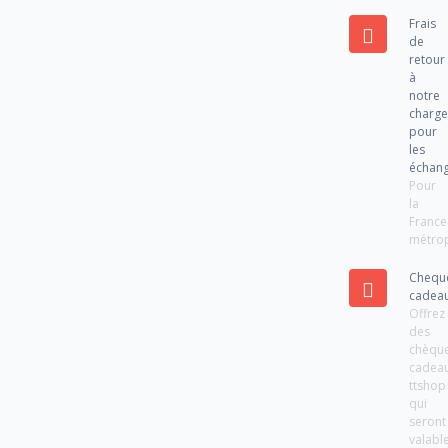
Frais
de
retour
à
notre
charg
pour
les
échan
Pour
la
France
métrop
Chequ
cadea
Offrez
des
chèqu
cadea
ttshop
qui
seront
valabl