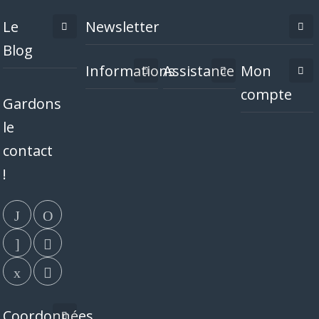
Le
Newsletter
Blog
Informations
Assistance
Mon
compte
Gardons
le
contact
!
Coordonnées