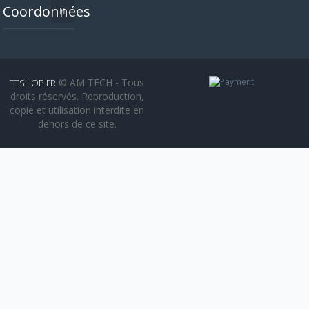
Coordonnées
© AM TECH - Tous
TTSHOP.FR
droits réservés. Reproduction,
copie et utilisation interdite en
dehors de ce site.