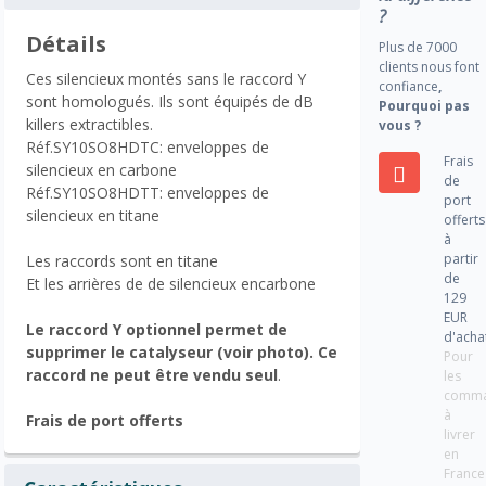
?
Détails
Plus de 7000
clients nous font
Ces silencieux montés sans le raccord Y
confiance
,
sont homologués. Ils sont équipés de dB
Pourquoi pas
killers extractibles.
vous ?
Réf.SY10SO8HDTC: enveloppes de
Frais
silencieux en carbone
de
Réf.SY10SO8HDTT: enveloppes de
port
silencieux en titane
offerts
à
partir
Les raccord
s
sont en titane
de
Et les arrières de de silencieux encarbone
129
EUR
Le raccord Y optionnel permet de
d'acha
supprimer le catalyseur (voir photo). Ce
Pour
raccord ne peut être vendu seul
.
les
comm
à
Frais de port offerts
livrer
en
France