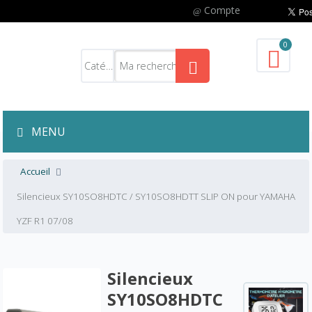
Compte
0
MENU
Accueil
Silencieux SY10SO8HDTC / SY10SO8HDTT SLIP ON pour YAMAHA
YZF R1 07/08
Silencieux
SY10SO8HDTC