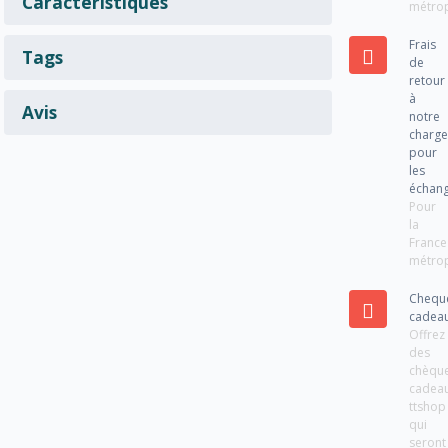
Caractéristiques
métrop
Frais
Tags
de
retour
à
Avis
notre
charg
pour
les
échan
Pour
la
France
métrop
Chequ
cadea
Offrez
des
chèqu
cadea
ttshop
qui
seront