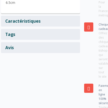
Pour
6.5cm
la
France
métrop
Caractéristiques
Chequ
cadea
Offrez
Tags
des
chèqu
cadea
Avis
ttshop
qui
seront
valabl
sur
tout
le site
Paiem
en
ligne
100%
sécuri
Toute