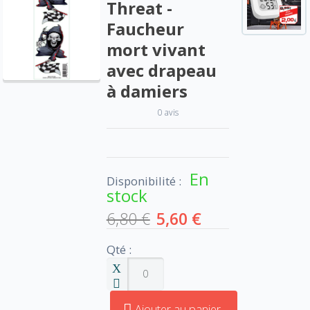
Threat -
Faucheur
mort vivant
avec drapeau
à damiers
0 avis
En
Disponibilité :
stock
6,80 €
5,60 €
Qté :
Ajouter au panier