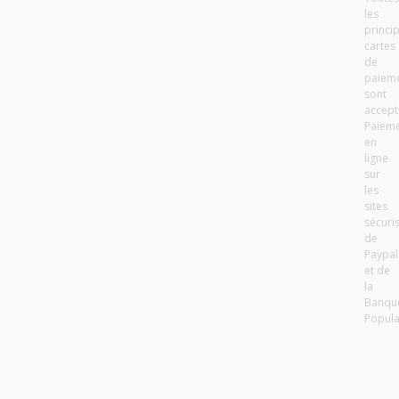
les
princi
cartes
de
paiem
sont
accept
Paiem
en
ligne
sur
les
sites
sécuri
de
Paypal
et de
la
Banqu
Popula