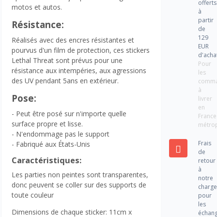
offerts
motos et autos.
à
partir
Résistance:
de
129
Réalisés avec des encres résistantes et
EUR
pourvus d'un film de protection, ces stickers
d'acha
Lethal Threat sont prévus pour une
Pour
résistance aux intempéries, aux agressions
les
des UV pendant 5ans en extérieur.
comm
à
Pose:
livrer
en
- Peut être posé sur n'importe quelle
France
surface propre et lisse.
métrop
- N'endommage pas le support
Frais
- Fabriqué aux États-Unis
de
Caractéristiques:
retour
à
Les parties non peintes sont transparentes,
notre
donc peuvent se coller sur des supports de
charg
toute couleur
pour
les
Dimensions de chaque sticker: 11cm x
échan