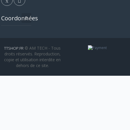
Coordonnées
© AM TECH - Tous
TTSHOP.FR
droits réservés. Reproduction,
copie et utilisation interdite en
dehors de ce site.