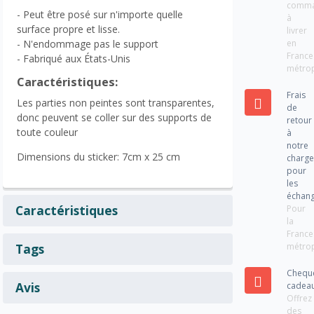
comm
- Peut être posé sur n'importe quelle
à
surface propre et lisse.
livrer
en
- N'endommage pas le support
France
- Fabriqué aux États-Unis
métrop
Caractéristiques:
Frais
Les parties non peintes sont transparentes,
de
donc peuvent se coller sur des supports de
retour
toute couleur
à
notre
Dimensions du sticker: 7cm x 25 cm
charg
pour
les
échan
Caractéristiques
Pour
la
France
métrop
Tags
Chequ
Avis
cadea
Offrez
des