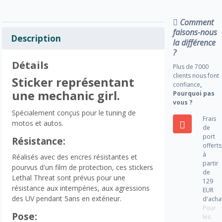
Comment
faisons-nous
Description
la différence
?
Détails
Plus de 7000
clients nous font
Sticker représentant
confiance
,
une mechanic girl.
Pourquoi pas
vous ?
Spécialement conçus pour le tuning de
Frais
motos et autos.
de
port
Résistance:
offerts
à
Réalisés avec des encres résistantes et
partir
pourvus d'un film de protection, ces stickers
de
Lethal Threat sont prévus pour une
129
résistance aux intempéries, aux agressions
EUR
des UV pendant 5ans en extérieur.
d'acha
Pour
Pose:
les