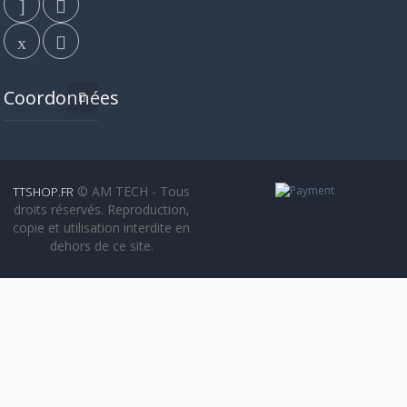
Coordonnées
© AM TECH - Tous
TTSHOP.FR
droits réservés. Reproduction,
copie et utilisation interdite en
dehors de ce site.