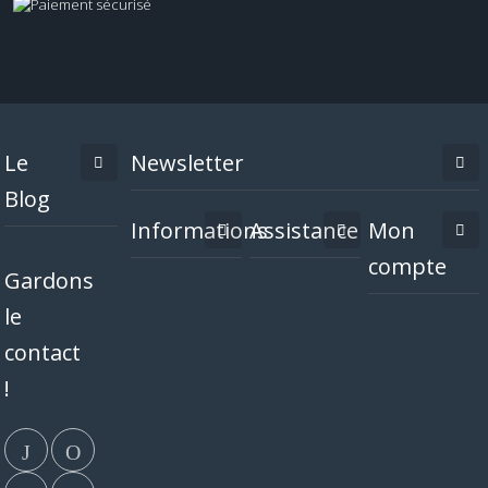
Le
Newsletter
Blog
Informations
Assistance
Mon
compte
Gardons
le
contact
!