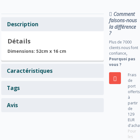
Comment
faisons-nous
Description
la différence
?
Détails
Plus de 7000
clients nous font
Dimensions: 52cm x 16 cm
confiance
,
Pourquoi pas
vous ?
Caractéristiques
Frais
de
port
Tags
offerts
à
partir
Avis
de
129
EUR
d'acha
Pour
les