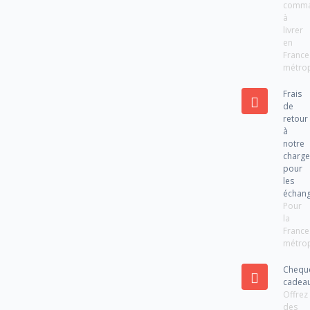
comm
à
livrer
en
France
métrop
Frais
de
retour
à
notre
charg
pour
les
échan
Pour
la
France
métrop
Chequ
cadea
Offrez
des