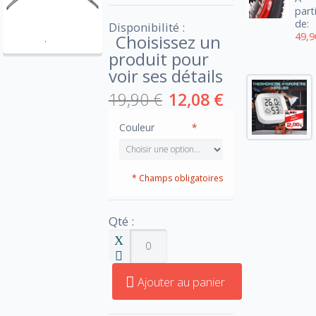
part
de:
Disponibilité :
49,9
Choisissez un
produit pour
voir ses détails
19,90 €
12,08 €
Couleur
*
* Champs obligatoires
Qté :
Ajouter au panier