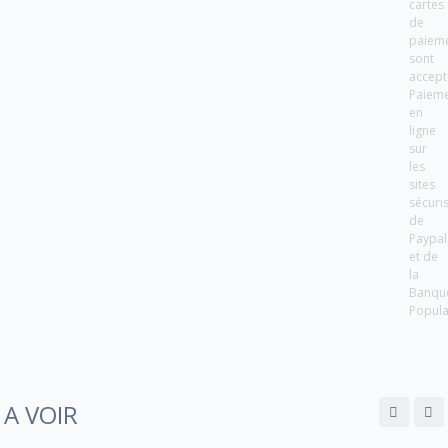
cartes
de
paiem
sont
accept
Paiem
en
ligne
sur
les
sites
sécuri
de
Paypal
et de
la
Banqu
Popula
A VOIR