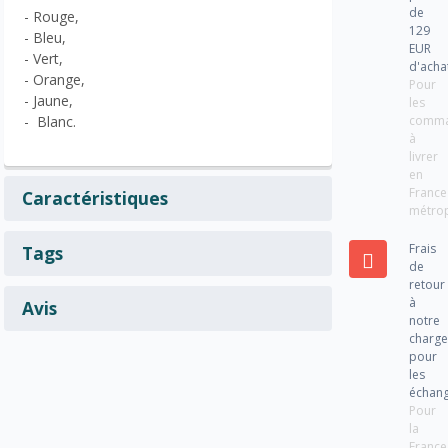
de
- Rouge,
129
- Bleu,
EUR
- Vert,
d'acha
- Orange,
Pour
- Jaune,
les
comm
- Blanc.
à
livrer
en
France
Caractéristiques
métrop
Frais
Tags
de
retour
à
Avis
notre
charg
pour
les
échan
Pour
la
France