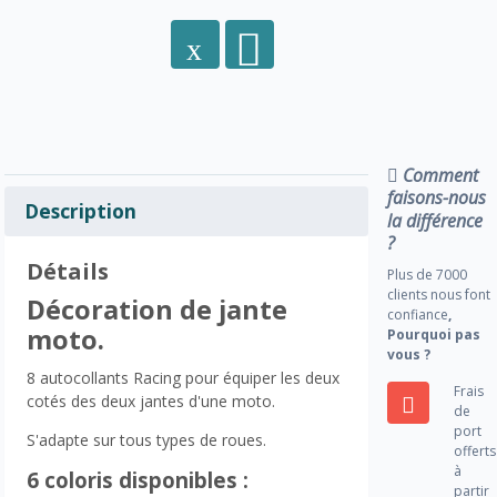
Comment
faisons-nous
Description
la différence
?
Détails
Plus de 7000
clients nous font
Décoration de jante
confiance
,
moto.
Pourquoi pas
vous ?
8 autocollants Racing pour équiper les deux
Frais
cotés des deux jantes d'une moto.
de
port
S'adapte sur tous types de roues.
offerts
à
6 coloris disponibles :
partir