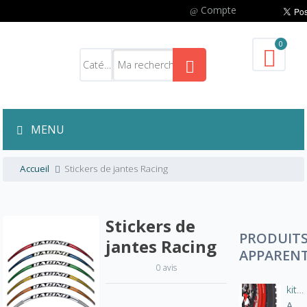
Compte
0
MENU
Accueil
Stickers de jantes Racing
Stickers de
PRODUIT
jantes Racing
APPAREN
0 avis
kit déco-stickers de jantes cross / enduro
A