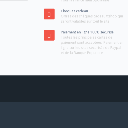
Pour la France métropolitaine
Cheques cadeau
Offrez des chèques cadeau ttshop qui
seront valables sur tout le site
Paiement en ligne 100% sécurisé
Toutes les principales cartes de
paiement sont acceptées. Paiement en
ligne sur les sites sécurisés de Paypal
et de la Banque Populaire