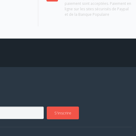
paiement sont acceptées. Paiement en
ligne sur les sites sécurisés de Paypal
et de la Banque Populaire
S'inscrire