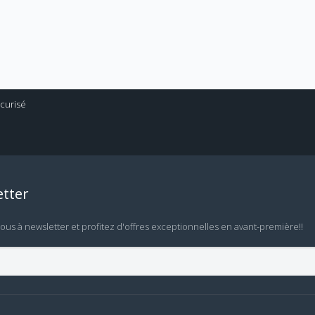
tter
vous à newsletter et profitez d'offres exceptionnelles en avant-première!!