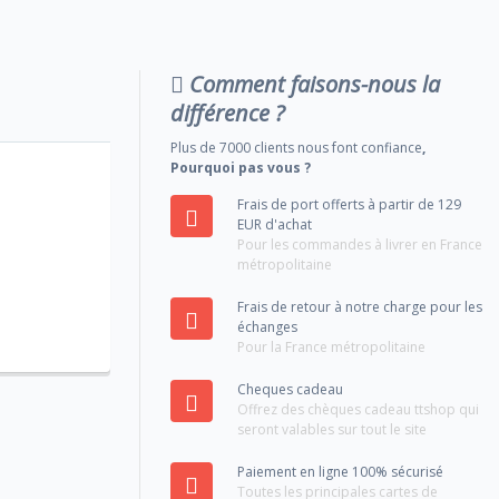
Comment faisons-nous la
différence ?
Plus de 7000 clients nous font confiance
,
Pourquoi pas vous ?
Frais de port offerts à partir de 129
EUR d'achat
Pour les commandes à livrer en France
métropolitaine
Frais de retour à notre charge pour les
échanges
Pour la France métropolitaine
Cheques cadeau
Offrez des chèques cadeau ttshop qui
seront valables sur tout le site
Paiement en ligne 100% sécurisé
Toutes les principales cartes de