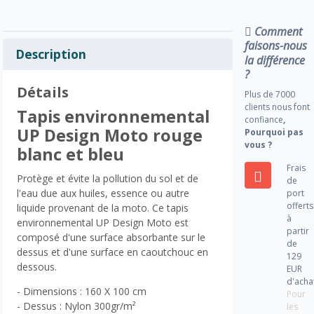
Comment
faisons-nous
Description
la différence
?
Détails
Plus de 7000
clients nous font
Tapis environnemental
confiance
,
UP Design Moto rouge
Pourquoi pas
vous ?
blanc et bleu
Frais
Protège et évite la pollution du sol et de
de
l'eau due aux huiles, essence ou autre
port
offerts
liquide provenant de la moto. Ce tapis
à
environnemental UP Design Moto est
partir
composé d'une surface absorbante sur le
de
dessus et d'une surface en caoutchouc en
129
dessous.
EUR
d'acha
- Dimensions : 160 X 100 cm
Pour
- Dessus : Nylon 300gr/m²
les