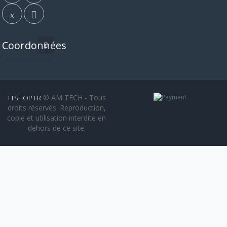
Coordonnées
© AM TECH - Tous
TTSHOP.FR
droits réservés. Reproduction,
copie et utilisation interdite en
dehors de ce site.