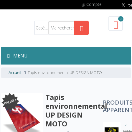
Compte
0
MENU
Accueil
Tapis environnemental UP DESIGN MOTO
Tapis
PROMO
PRODUIT
environnemental
APPAREN
UP DESIGN
MOTO
Tapis de sol Acerbis 200×100 cm – Tapis environnemental FIM – Ancien motif
99,9