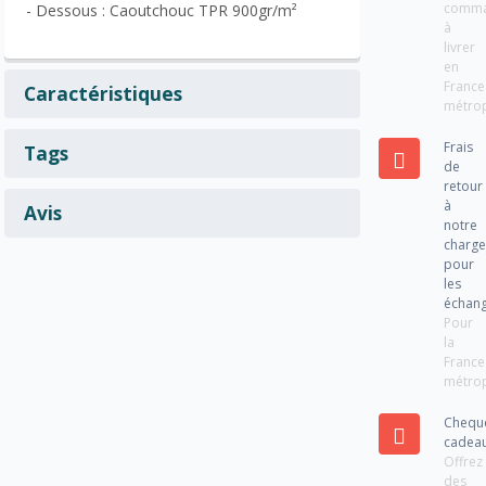
comm
- Dessous : Caoutchouc TPR 900gr/m²
à
livrer
en
France
Caractéristiques
métrop
Frais
Tags
de
retour
à
Avis
notre
charg
pour
les
échan
Pour
la
France
métrop
Chequ
cadea
Offrez
des