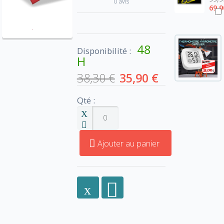
0 avis
69,9
48
Disponibilité :
H
38,30 €
35,90 €
Qté :
Ajouter au panier