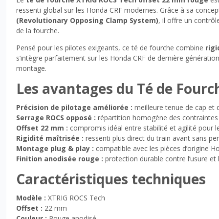
ressenti global sur les Honda CRF modernes. Grâce à sa conce
(Revolutionary Opposing Clamp System)
, il offre un contr
de la fourche.
Pensé pour les pilotes exigeants, ce té de fourche combine
rig
s’intègre parfaitement sur les Honda CRF de dernière génération
montage.
Les avantages du Té de Four
Précision de pilotage améliorée :
meilleure tenue de cap et d
Serrage ROCS opposé :
répartition homogène des contraintes 
Offset 22 mm :
compromis idéal entre stabilité et agilité pour l
Rigidité maîtrisée :
ressenti plus direct du train avant sans pe
Montage plug & play :
compatible avec les pièces d’origine H
Finition anodisée rouge :
protection durable contre l’usure et 
Caractéristiques techniques
Modèle :
XTRIG ROCS Tech
Offset :
22 mm
Couleur :
Rouge anodisé