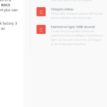
Pour la France métropolitaine
e
ROCS
Cheques cadeau
nt plus sain
Offrez des chèques cadeau ttshop qui
seront valables sur tout le site
 factory. Il
Paiement en ligne 100% sécurisé
s au
Toutes les principales cartes de
paiement sont acceptées. Paiement en
ligne sur les sites sécurisés de Paypal
et de la Banque Populaire