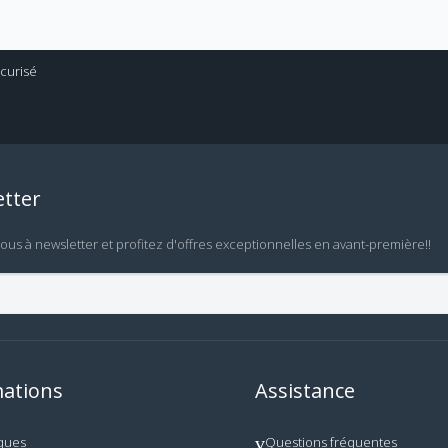
tter
vous à newsletter et profitez d'offres exceptionnelles en avant-première!!
ations
Assistance
ques
Questions fréquentes