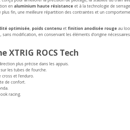
ption en
aluminium haute résistance
et à la technologie de serrag
ôle plus fin, une meilleure répartition des contraintes et un comporteme
idité optimisée
,
poids contenu
et
finition anodisée rouge
au look
, sans modification, en conservant les éléments d’origine nécessaire
che XTRIG ROCS Tech
irection plus précise dans les appuis.
sur les tubes de fourche.
e cross et l’enduro.
rte de confort.
onda.
look racing.