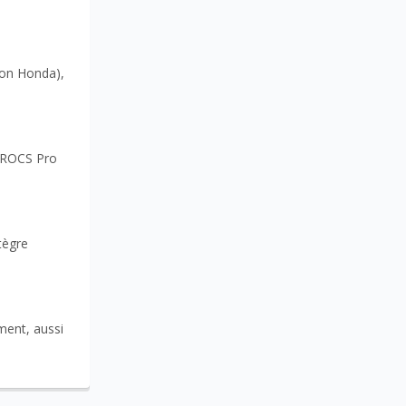
ion Honda),
e ROCS Pro
tègre
ment, aussi