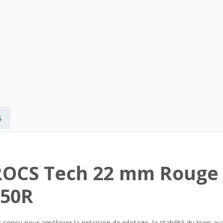
s
ROCS Tech 22 mm Rouge 
450R
 conçu pour améliorer la précision de pilotage, la stabilité du train ava