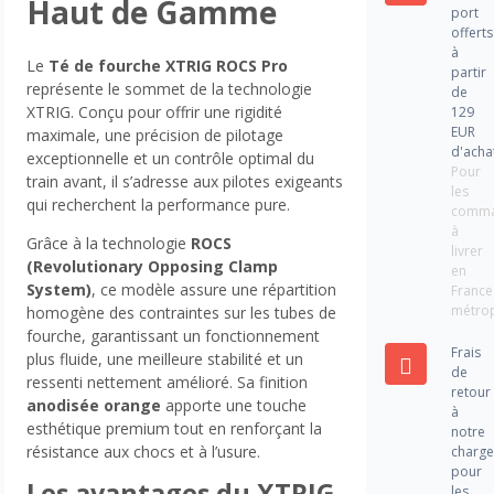
Haut de Gamme
port
offerts
à
Le
Té de fourche XTRIG ROCS Pro
partir
représente le sommet de la technologie
de
XTRIG. Conçu pour offrir une rigidité
129
EUR
maximale, une précision de pilotage
d'acha
exceptionnelle et un contrôle optimal du
Pour
train avant, il s’adresse aux pilotes exigeants
les
qui recherchent la performance pure.
comm
à
Grâce à la technologie
ROCS
livrer
(Revolutionary Opposing Clamp
en
System)
, ce modèle assure une répartition
France
métrop
homogène des contraintes sur les tubes de
fourche, garantissant un fonctionnement
Frais
plus fluide, une meilleure stabilité et un
de
ressenti nettement amélioré. Sa finition
retour
anodisée orange
apporte une touche
à
esthétique premium tout en renforçant la
notre
résistance aux chocs et à l’usure.
charg
pour
Les avantages du XTRIG
les