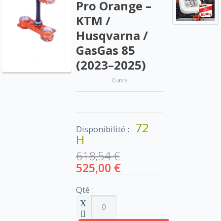
Pro Orange –
KTM /
Husqvarna /
GasGas 85
(2023–2025)
0 avis
72
Disponibilité :
H
618,54 €
525,00 €
Qté :