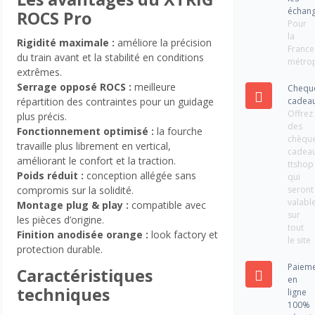
échan
ROCS Pro
Pour
la
Rigidité maximale :
améliore la précision
France
du train avant et la stabilité en conditions
métrop
extrêmes.
Serrage opposé ROCS :
meilleure
Chequ
cadea
répartition des contraintes pour un guidage
Offrez
plus précis.
des
Fonctionnement optimisé :
la fourche
chèqu
travaille plus librement en vertical,
cadea
améliorant le confort et la traction.
ttshop
Poids réduit :
conception allégée sans
qui
seront
compromis sur la solidité.
valabl
Montage plug & play :
compatible avec
sur
les pièces d’origine.
tout
Finition anodisée orange :
look factory et
le site
protection durable.
Paiem
Caractéristiques
en
techniques
ligne
100%