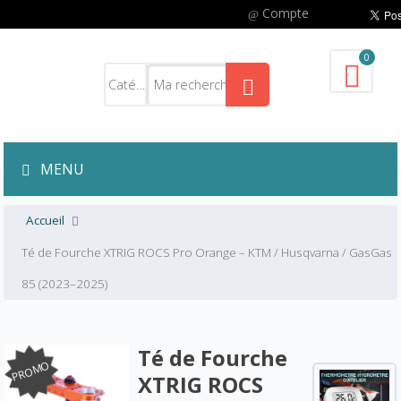
Compte
0
MENU
Accueil
Té de Fourche XTRIG ROCS Pro Orange – KTM / Husqvarna / GasGas
85 (2023–2025)
Té de Fourche
PROMO
XTRIG ROCS