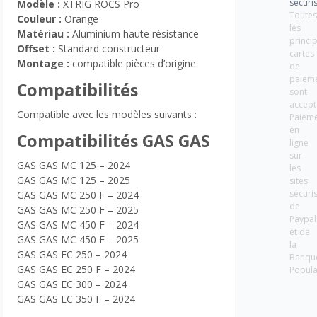
sécuri
Modèle :
XTRIG ROCS Pro
Toute
Couleur :
Orange
les
Matériau :
Aluminium haute résistance
princi
Offset :
Standard constructeur
cartes
Montage :
compatible pièces d’origine
de
paiem
Compatibilités
sont
accept
Compatible avec les modèles suivants :
Paiem
en
Compatibilités GAS GAS
ligne
sur
GAS GAS MC 125 – 2024
les
GAS GAS MC 125 – 2025
sites
sécuri
GAS GAS MC 250 F – 2024
de
GAS GAS MC 250 F – 2025
Paypal
GAS GAS MC 450 F – 2024
et de
GAS GAS MC 450 F – 2025
la
GAS GAS EC 250 – 2024
Banqu
GAS GAS EC 250 F – 2024
Popula
GAS GAS EC 300 – 2024
GAS GAS EC 350 F – 2024