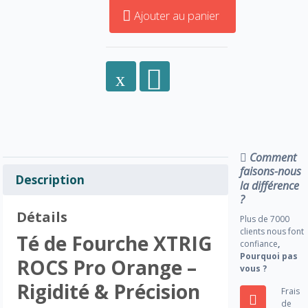
Ajouter au panier
Comment
faisons-nous
Description
la différence
?
Détails
Plus de 7000
clients nous font
Té de Fourche XTRIG
confiance
,
Pourquoi pas
ROCS Pro Orange –
vous ?
Rigidité & Précision
Frais
de