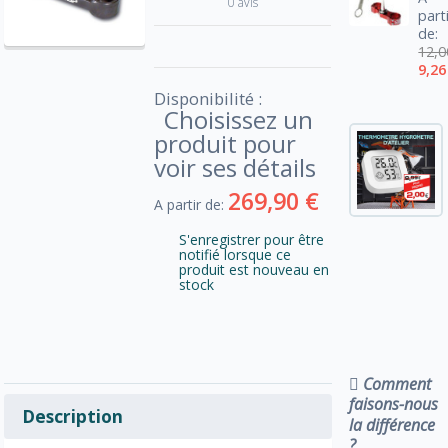
0 avis
part
de:
12,0
9,26
Disponibilité :
Choisissez un
produit pour
voir ses détails
269,90 €
A partir de:
S'enregistrer pour être
notifié lorsque ce
produit est nouveau en
stock
Comment
faisons-nous
Description
la différence
?