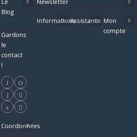
Le
Newsletter
Blog
Informations
Assistance
Mon
compte
Gardons
le
contact
!
Coordonnées