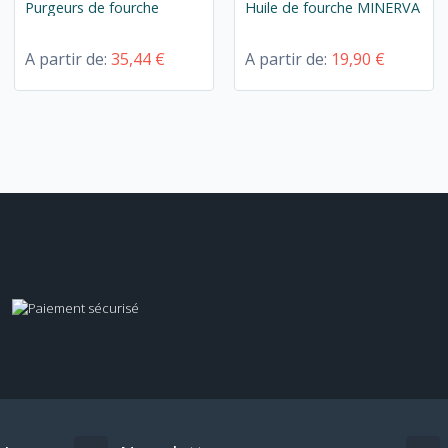
Purgeurs de fourche
Huile de fourche MINERVA
A partir de:
35,44 €
A partir de:
19,90 €