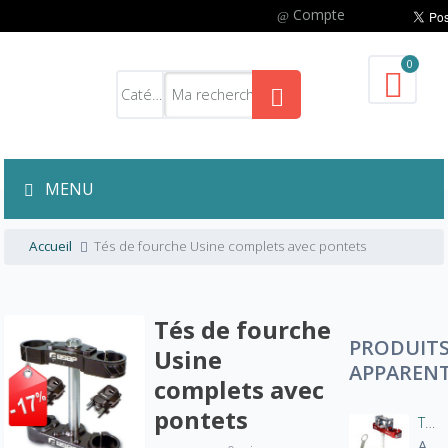
Compte
0
MENU
Accueil
Tés de fourche Usine complets avec pontets
Tés de fourche
PRODUIT
Usine
APPAREN
complets avec
pontets
Tés de fourche Usine complets avec pontet rigidificateur. roulement inférieur et écrou spécial
A