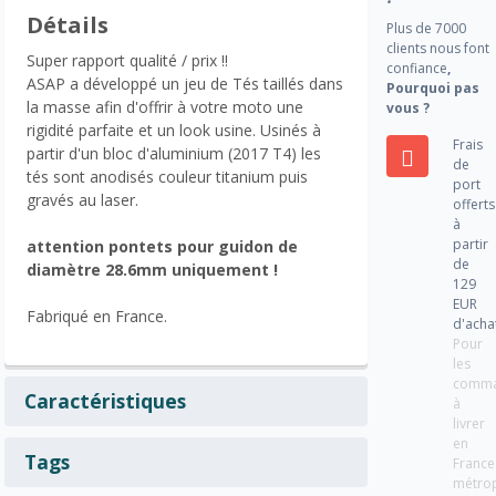
Détails
Plus de 7000
clients nous font
Super rapport qualité / prix !!
confiance
,
ASAP a développé un jeu de Tés taillés dans
Pourquoi pas
la masse afin d'offrir à votre moto une
vous ?
rigidité parfaite et un look usine. Usinés à
Frais
partir d'un bloc d'aluminium (2017 T4) les
de
tés sont anodisés couleur titanium puis
port
gravés au laser.
offerts
à
partir
attention pontets pour guidon de
de
diamètre 28.6mm uniquement !
129
EUR
Fabriqué en France.
d'acha
Pour
les
comm
Caractéristiques
à
livrer
en
Tags
France
métrop