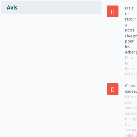
Avis
Frais
de
retour
à
notre
charg
pour
les
échan
Pour
la
France
métrop
Chequ
cadea
Offrez
des
chèqu
cadea
ttshop
qui
seront
valabl