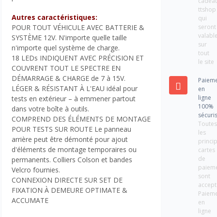
cadea
ttshop
Autres caractéristiques:
qui
seront
POUR TOUT VÉHICULE AVEC BATTERIE &
valabl
SYSTÈME 12V. N'importe quelle taille
sur
n'importe quel système de charge.
tout
18 LEDs INDIQUENT AVEC PRÉCISION ET
le site
COUVRENT TOUT LE SPECTRE EN
DÉMARRAGE & CHARGE de 7 à 15V.
Paiem
LÉGER & RÉSISTANT À L'EAU idéal pour
en
ligne
tests en extérieur – à emmener partout
100%
dans votre boîte à outils.
sécuri
COMPREND DES ÉLÉMENTS DE MONTAGE
Toute
POUR TESTS SUR ROUTE Le panneau
les
arrière peut être démonté pour ajout
princi
d'éléments de montage temporaires ou
cartes
de
permanents. Colliers Colson et bandes
paiem
Velcro fournies.
sont
CONNEXION DIRECTE SUR SET DE
accept
FIXATION À DEMEURE OPTIMATE &
Paiem
ACCUMATE
en
ligne