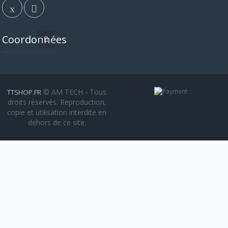
Coordonnées
© AM TECH - Tous
TTSHOP.FR
droits réservés. Reproduction,
copie et utilisation interdite en
dehors de ce site.