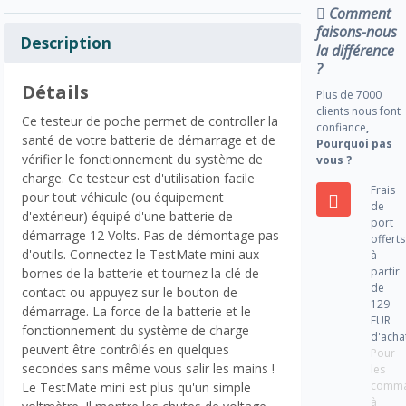
Comment
faisons-nous
Description
la différence
?
Détails
Plus de 7000
clients nous font
Ce testeur de poche permet de controller la
confiance
,
santé de votre batterie de démarrage et de
Pourquoi pas
vérifier le fonctionnement du système de
vous ?
charge. Ce testeur est d'utilisation facile
Frais
pour tout véhicule (ou équipement
de
d'extérieur) équipé d'une batterie de
port
démarrage 12 Volts. Pas de démontage pas
offerts
d'outils. Connectez le TestMate mini aux
à
partir
bornes de la batterie et tournez la clé de
de
contact ou appuyez sur le bouton de
129
démarrage. La force de la batterie et le
EUR
fonctionnement du système de charge
d'acha
peuvent être contrôlés en quelques
Pour
secondes sans même vous salir les mains !
les
comm
Le TestMate mini est plus qu'un simple
à