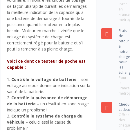
voltmètre. Il montre les chutes de voltage
livrer
de façon ulrarapide durant les démarrages –
en
la meilleure indication de la capacité qu'a
France
une batterie de démarrage à fournir de la
métrop
puissance quand le moteur en a le plus
besoin. Moteur en marche il vérifie que le
Frais
de
voltage du système de charge est
retour
correctement réglé pour la batterie et s'il
à
peut la ramener à sa pleine charge.
notre
charg
Voici ce dont ce testeur de poche est
pour
capable :
les
échan
Pour
1.
Contrôle le voltage de batterie
– son
la
voltage au repos donne une indication sur la
France
santé de la batterie.
métrop
2.
Contrôle la puissance de démarrage
de la batterie
– un résultat en zone rouge
Chequ
cadea
indique un problème !
Offrez
3.
Contrôle le système de charge du
des
véhicule
– celuici estil la cause du
chèqu
problème ?