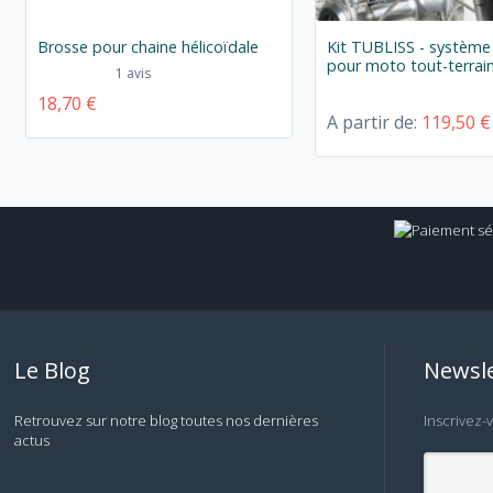
Brosse pour chaine hélicoïdale
Kit TUBLISS - système
pour moto tout-terrai
1 avis
18,70 €
A partir de:
119,50 €
Le Blog
Newsle
Retrouvez sur notre blog toutes nos dernières
Inscrivez-
actus