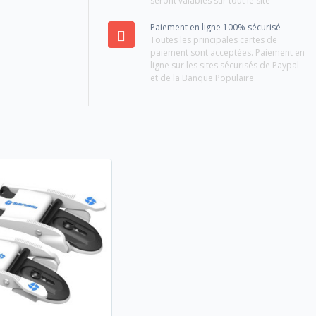
seront valables sur tout le site
Paiement en ligne 100% sécurisé
Toutes les principales cartes de
paiement sont acceptées. Paiement en
ligne sur les sites sécurisés de Paypal
et de la Banque Populaire