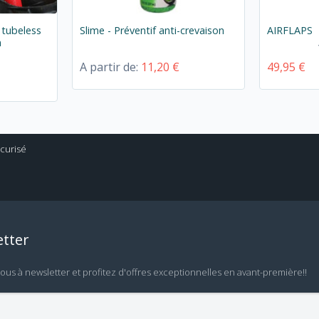
 tubeless
Slime - Préventif anti-crevaison
AIRFLAPS
n
A partir de:
11,20 €
49,95 €
tter
vous à newsletter et profitez d'offres exceptionnelles en avant-première!!