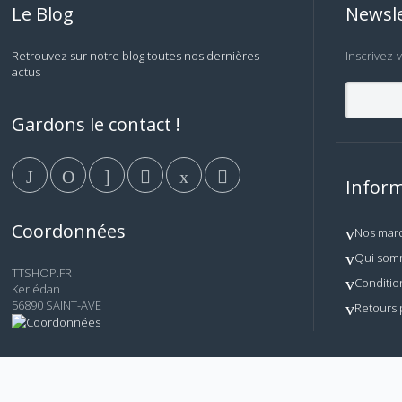
Le Blog
Newsle
Retrouvez sur notre blog toutes nos dernières
Inscrivez-
actus
Gardons le contact !
Inform
Coordonnées
Nos mar
Qui som
TTSHOP.FR
Conditio
Kerlédan
56890 SAINT-AVE
Retours 
© AM TECH - Tous droits réservés. Reproduction, copie et
TTSHOP.FR