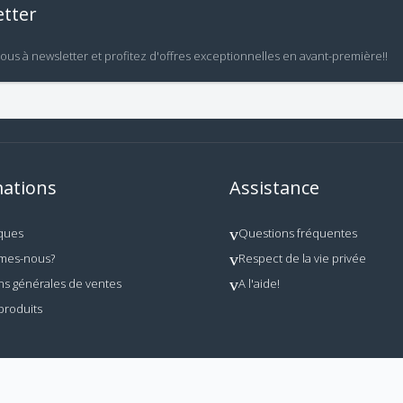
tter
vous à newsletter et profitez d'offres exceptionnelles en avant-première!!
ations
Assistance
ques
Questions fréquentes
mes-nous?
Respect de la vie privée
ns générales de ventes
A l'aide!
produits
 utilisation interdite en dehors