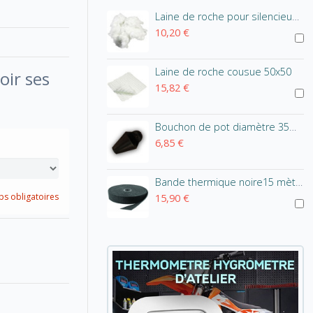
Laine de roche pour silencieux d'échappement
10,20 €
Laine de roche cousue 50x50
oir ses
15,82 €
Bouchon de pot diamètre 35mm à 60mm
6,85 €
Bande thermique noire15 mètres isolante jusqu'à 550°C pour collecteur d'échappement moto
s obligatoires
15,90 €