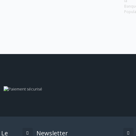
la
Banqu
Popula
Le
Newsletter