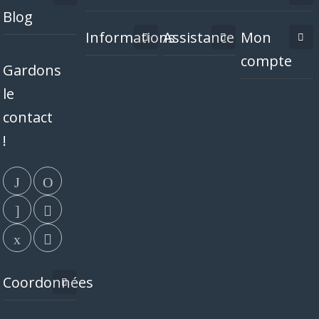
Blog
Informations
Assistance
Mon
compte
Gardons
le
contact
!
Coordonnées