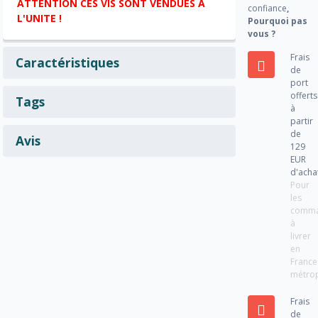
ATTENTION CES VIS SONT VENDUES A
confiance
,
L'UNITE !
Pourquoi pas
vous ?
Frais
Caractéristiques
de
port
offerts
Tags
à
partir
de
Avis
129
EUR
d'acha
Pour
les
comm
à
livrer
en
France
métrop
Frais
de