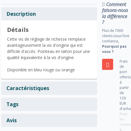
Comment
faisons-nous
Description
la différence
?
Détails
Plus de 7000
clients nous font
Cette vis de réglage de richesse remplace
confiance
,
avantageusement la vis d'origine qui est
Pourquoi pas
difficile d'accès. Pointeau en laiton pour une
vous ?
qualité équivalente à la vis d'origine.
Frais
de
Disponible en bleu rouge ou orange
port
offerts
à
Caractéristiques
partir
de
129
Tags
EUR
d'acha
Pour
les
Avis
comm
à