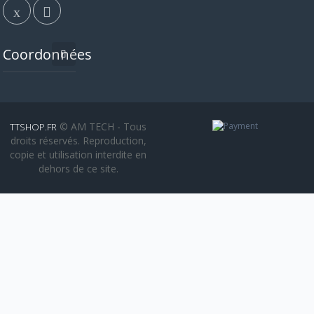
Coordonnées
© AM TECH - Tous
TTSHOP.FR
droits réservés. Reproduction,
copie et utilisation interdite en
dehors de ce site.