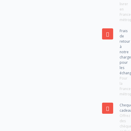
livrer
en
France
métrop
Frais
de
retour
à
notre
charg
pour
les
échan
Pour
la
France
métrop
Chequ
cadea
Offrez
des
chèqu