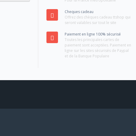
Pour la France métropolitaine
Cheques cadeau
Offrez des chèques cadeau ttshop qui
seront valables sur tout le site
Paiement en ligne 100% sécurisé
Toutes les principales cartes de
paiement sont acceptées. Paiement en
ligne sur les sites sécurisés de Paypal
et de la Banque Populaire