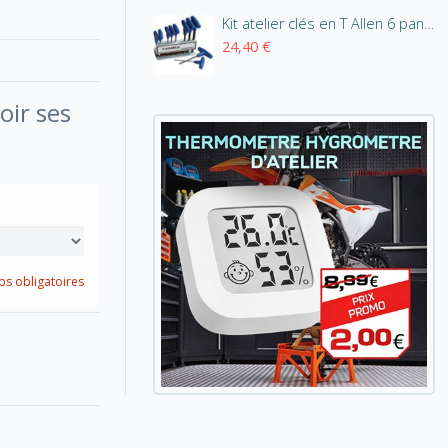
Kit atelier clés en T Allen 6 pans - 10 clés + présentoir
24,40 €
oir ses
s obligatoires