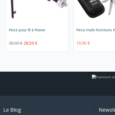
Pince pour fil à freiner
Pince multi-fonctions
38,00 €
28,50 €
19,90 €
Le Blog
Newsle