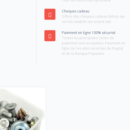
Pour la France métropolitaine
Cheques cadeau
Offrez des chèques cadeau ttshop qui
seront valables sur tout le site
Paiement en ligne 100% sécurisé
Toutes les principales cartes de
paiement sont acceptées. Paiement en
ligne sur les sites sécurisés de Paypal
et de la Banque Populaire