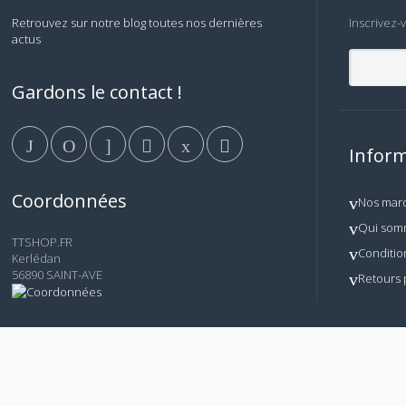
Retrouvez sur notre blog toutes nos dernières
Inscrivez-
actus
Gardons le contact !
Inform
Coordonnées
Nos mar
Qui som
TTSHOP.FR
Conditio
Kerlédan
56890 SAINT-AVE
Retours 
© AM TECH - Tous droits réservés. Reproduction, copie et
TTSHOP.FR
de ce site.