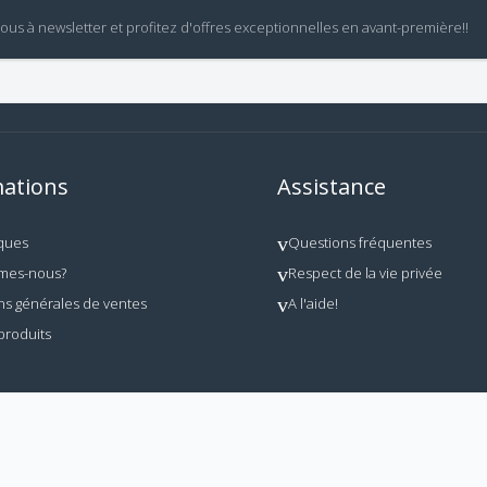
vous à newsletter et profitez d'offres exceptionnelles en avant-première!!
ations
Assistance
ques
Questions fréquentes
mes-nous?
Respect de la vie privée
ns générales de ventes
A l'aide!
produits
 utilisation interdite en dehors