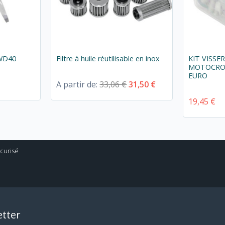
 WD40
Filtre à huile réutilisable en inox
KIT VISSE
MOTOCROS
EURO
A partir de:
33,06 €
31,50 €
19,45 €
tter