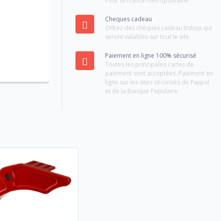
Pour la France métropolitaine
Cheques cadeau
Offrez des chèques cadeau ttshop qui
seront valables sur tout le site
Paiement en ligne 100% sécurisé
Toutes les principales cartes de
paiement sont acceptées. Paiement en
ligne sur les sites sécurisés de Paypal
et de la Banque Populaire