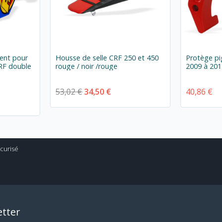
ent pour
Housse de selle CRF 250 et 450
Protège p
RF double
rouge / noir /rouge
2009 à 20
53,02 €
34,50 €
40,86 €
tter