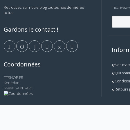
Retrouvez sur notre blog toutes nos dernières
Inscrivez-
actus
Gardons le contact !
Inform
Coordonnées
Nos mar
Qui som
TTSHOP.FR
Conditio
Kerlédan
56890 SAINT-AVE
Retours 
© AM TECH - Tous droits réservés. Reproduction, copie et
TTSHOP.FR
de ce site.