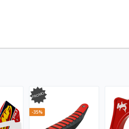
PROMO
-35%