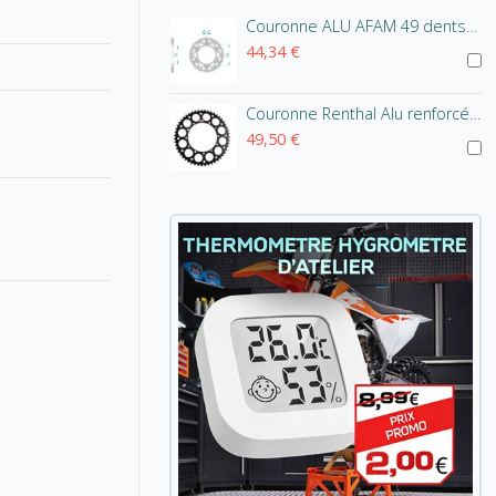
Couronne ALU AFAM 49 dents pour RMX 450 Z 2010-2013
44,34 €
Couronne Renthal Alu renforcé anodisé noir pour Suzuki RMX 450 Z et RMZ 450 2005 - 2014 50 Dents
49,50 €