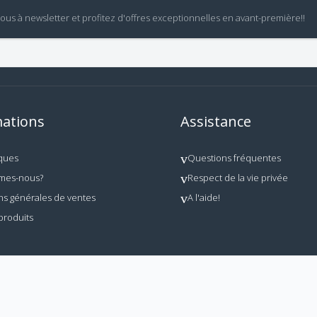
vous à newsletter et profitez d'offres exceptionnelles en avant-première!!
ations
Assistance
ques
Questions fréquentes
mes-nous?
Respect de la vie privée
ns générales de ventes
A l'aide!
produits
 utilisation interdite en dehors