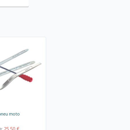
pneu moto
e:
25,50 €