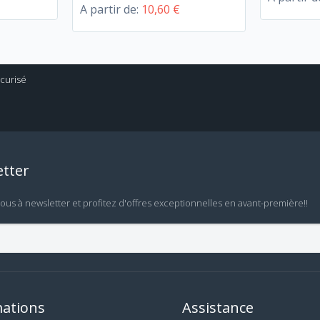
A partir de:
10,60 €
tter
vous à newsletter et profitez d'offres exceptionnelles en avant-première!!
ations
Assistance