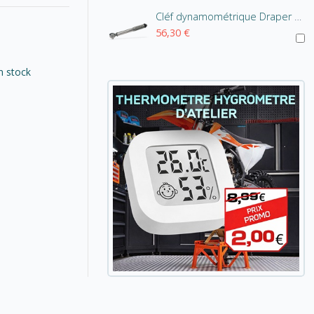
Cléf dynamométrique Draper 3/8" 10-80Nm
56,30 €
n stock