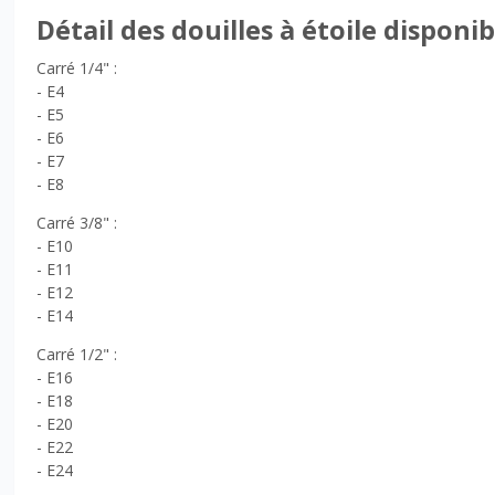
Détail des douilles à étoile disponib
Carré 1/4" :
- E4
- E5
- E6
- E7
- E8
Carré 3/8" :
- E10
- E11
- E12
- E14
Carré 1/2" :
- E16
- E18
- E20
- E22
- E24