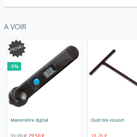
A VOIR
PROMO
-5%
Manomètre digital
Outil tire-ressort
31,20 €
29,50 €
18,26 €