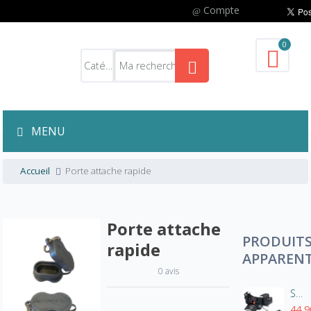
Compte
0
MENU
Accueil
Porte attache rapide
Porte attache
PRODUIT
rapide
APPAREN
0 avis
Sacoche banane enduro Progrip 9410
44,9