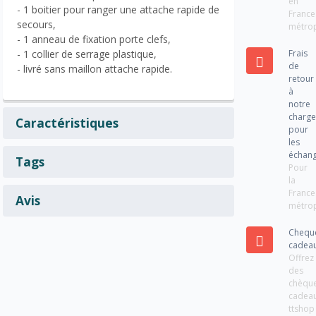
en
- 1 boitier pour ranger une attache rapide de
France
secours,
métrop
- 1 anneau de fixation porte clefs,
Frais
- 1 collier de serrage plastique,
de
- livré sans maillon attache rapide.
retour
à
notre
charg
Caractéristiques
pour
les
échan
Tags
Pour
la
France
Avis
métrop
Chequ
cadea
Offrez
des
chèqu
cadea
ttshop