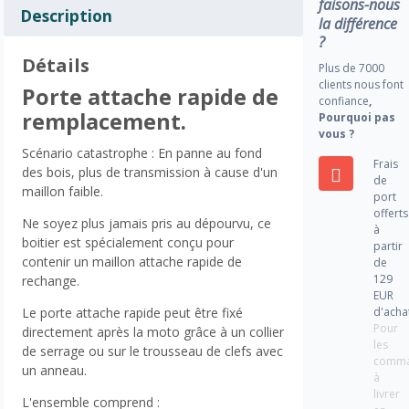
faisons-nous
Description
la différence
?
Détails
Plus de 7000
clients nous font
Porte attache rapide de
confiance
,
remplacement.
Pourquoi pas
vous ?
Scénario catastrophe : En panne au fond
Frais
des bois, plus de transmission à cause d'un
de
maillon faible.
port
offerts
Ne soyez plus jamais pris au dépourvu, ce
à
boitier est spécialement conçu pour
partir
contenir un maillon attache rapide de
de
129
rechange.
EUR
d'acha
Le porte attache rapide peut être fixé
Pour
directement après la moto grâce à un collier
les
de serrage ou sur le trousseau de clefs avec
comm
un anneau.
à
livrer
L'ensemble comprend :